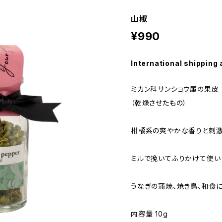
山椒
¥990
International shipping 
ミカン科サンショウ属の果皮
（乾燥させたもの）
柑橘系の爽やかな香りと刺激
ミルで挽いてふりかけて使い
うなぎの蒲焼、焼き鳥、和食に
内容量 10g