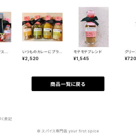
オスス
いつものカレーにプラス
モテモテブレンド
グリー
パーミ
するセット（4種）
¥2,520
¥1,545
¥72
商品一覧に戻る
づく表記
© スパイス専門店 your first spice