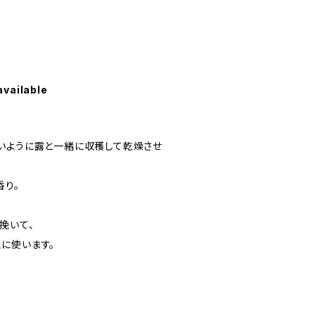
available
いように露と一緒に収穫して乾燥させ
香り。
挽いて、
に使います。