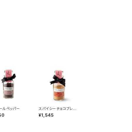
ールペッパー
スパイシーチョコブレン
ド
50
¥1,545