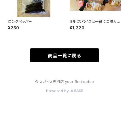
ロングペッパー
ミル（スパイスと一緒にご購入割
引価格）
¥250
¥1,220
商品一覧に戻る
© スパイス専門店 your first spice
Powered by